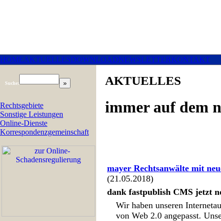
HOME
AKTUELLES
DOWNLOAD
NEWSLETTER
KONTAKT
AKTUELLES
Suche:
immer auf dem n
Rechtsgebiete
Sonstige Leistungen
Online-Dienste
Korrespondenzgemeinschaft
mayer Rechtsanwälte mit neue
(21.05.2018)
dank fastpublish CMS jetzt no
Wir haben unseren Internetau
von Web 2.0 angepasst. Unse