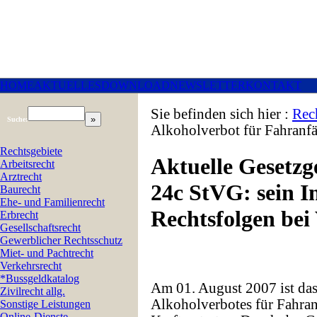
HOME
AKTUELLES
DOWNLOAD
NEWSLETTER
KONTAKT
Sie befinden sich hier :
Rec
Suche:
Alkoholverbot für Fahranf
Rechtsgebiete
Aktuelle Gesetzg
Arbeitsrecht
Arztrecht
24c StVG: sein I
Baurecht
Ehe- und Familienrecht
Rechtsfolgen bei
Erbrecht
Gesellschaftsrecht
Gewerblicher Rechtsschutz
Miet- und Pachtrecht
Verkehrsrecht
*Bussgeldkatalog
Am 01. August 2007 ist das
Zivilrecht allg.
Alkoholverbotes für Fahra
Sonstige Leistungen
Online-Dienste