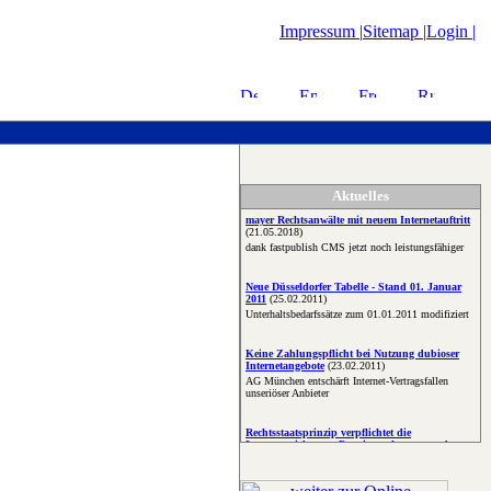
Impressum |
Sitemap |
Login |
Aktuelles
mayer Rechtsanwälte mit neuem Internetauftritt
(21.05.2018)
dank fastpublish CMS jetzt noch leistungsfähiger
Neue Düsseldorfer Tabelle - Stand 01. Januar
2011
(25.02.2011)
Unterhaltsbedarfssätze zum 01.01.2011 modifiziert
Keine Zahlungspflicht bei Nutzung dubioser
Internetangebote
(23.02.2011)
AG München entschärft Internet-Vertragsfallen
unseriöser Anbieter
Rechtsstaatsprinzip verpflichtet die
Instanzgerichte zur Parteivernehmung und
Parteianhörung
(23.02.2011)
zum Beschluss des BAG vom 22.05.2007 - 3 AZN
1155/06