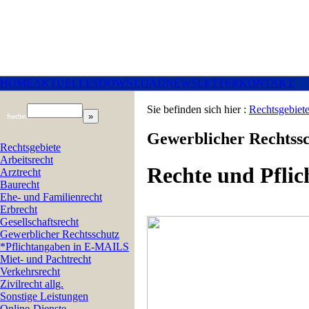
HOME
AKTUELLES
DOWNLOAD
NEWSLETTER
KONTAKT
Sie befinden sich hier :
Rechtsgebiet
Suche:
Gewerblicher Rechtss
Rechtsgebiete
Arbeitsrecht
Rechte und Pflic
Arztrecht
Baurecht
Ehe- und Familienrecht
Erbrecht
Gesellschaftsrecht
Gewerblicher Rechtsschutz
*Pflichtangaben in E-MAILS
Miet- und Pachtrecht
Verkehrsrecht
Zivilrecht allg.
Sonstige Leistungen
Online-Dienste