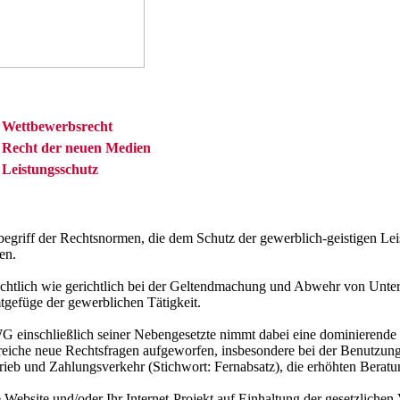
Wettbewerbsrecht
Recht der neuen Medien
Leistungsschutz
begriff der Rechtsnormen, die dem Schutz der gewerblich-geistigen Le
en.
chtlich wie gerichtlich bei der Geltendmachung und Abwehr von Unter
gefüge der gewerblichen Tätigkeit.
inschließlich seiner Nebengesetzte nimmt dabei eine dominierende Ro
hlreiche neue Rechtsfragen aufgeworfen, insbesondere bei der Benutz
eb und Zahlungsverkehr (Stichwort: Fernabsatz), die erhöhten Beratun
 Website und/oder Ihr Internet-Projekt auf Einhaltung der gesetzlichen